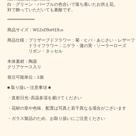
白・グリーン・パープルの色合いで落ち着いたお供え花。
対で飾っていただいても素敵です。
******************
商品サイズ：W12xD9xH19㎝
商品仕様：プリザーブドフラワー：菊・ヒバ・あじさい・レザーフ
ドライフラワー：ニゲラ・蓮の実・ソーラーローズ
リボン・タッセル
本体素材：陶器
クリアケース入り
発注可能単位：1個
■ 取り扱い･注意事項 ■
・直射日光･高温多湿を避けてください
・花材の形や色味、配置は写真と若干異なる場合がございます
・ガラス製品のため、お取り扱いにご注意ください