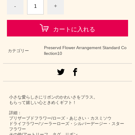
-
+
カートに入れる
Preservd Flower Arrangement Standard Co
カテゴリー
llection10
小さな愛らしさにリボンのかわいさをプラス。
もらって嬉しい心ときめくギフト！
詳細：
プリザーブドフラワー/ローズ・あじさい・カスミソウ
ドライフラワー/ソーラーローズ・シルバーデージー・スター
フラワー
その他/アートリーフ、タグ、リボン