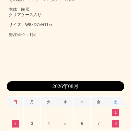
本体：陶器
クリアケース入り
サイズ：W8×D7×H11㎝
発注単位：1個
2026年08月
日
月
火
水
木
金
土
1
2
3
4
5
6
7
8