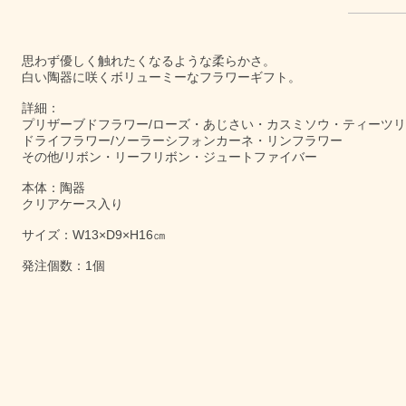
思わず優しく触れたくなるような柔らかさ。
白い陶器に咲くボリューミーなフラワーギフト。
詳細：
プリザーブドフラワー/ローズ・あじさい・カスミソウ・ティーツ
ドライフラワー/ソーラーシフォンカーネ・リンフラワー
その他/リボン・リーフリボン・ジュートファイバー
本体：陶器
クリアケース入り
サイズ：W13×D9×H16㎝
発注個数：1個