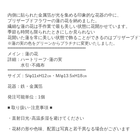
内側に貼られた金属箔が光を集める印象的な花器の中に、
プリザーブドフラワーの蓮の花を納めました。
繊細な蓮の花は手作業で最も美しい状態に花開かせています。
季節も時間も限られたときにしか見られない
花開いた蓮を常に美しい状態で飾ることができるのはプリザーブド
※蓮の実の色をグリーンからプラチナに変更いたしました。
**************************************************
メイン：蓮の花
詳細：ハートリーフ･蓮の実
水引･不織布
**************************************************
サイズ：S/φ11xH12㎝・M/φ13.5xH18㎝
花器：鉄・金属箔
発注可能単位：1個
■ 取り扱い･注意事項 ■
・直射日光･高温多湿を避けてください
・花材の形や色味、配置は写真と若干異なる場合がございます